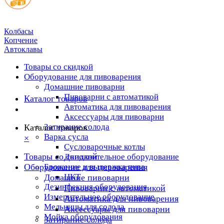
Колбасы
Копчение
Автоклавы
Товары со скидкой
Оборудование для пивоварения
Домашние пивоварни
Пивоварни с автоматикой
Каталог товаров
Автоматика для пивоварения
Аксессуары для пивоварни
Затирание солода
Каталог товаров
Варка сусла
×
Cусловарочные котлы
Товары со скидкой
Дополнительное оборудование
Оборудование для пивоварения
Брожение и выдержка пива
ЦКТ
Домашние пивоварни
Дезинфекция оборудования
Пивоварни с автоматикой
Измерительное оборудование
Автоматика для пивоварения
Мельницы для солода
Аксессуары для пивоварни
Мойка оборудования
Затирание солода