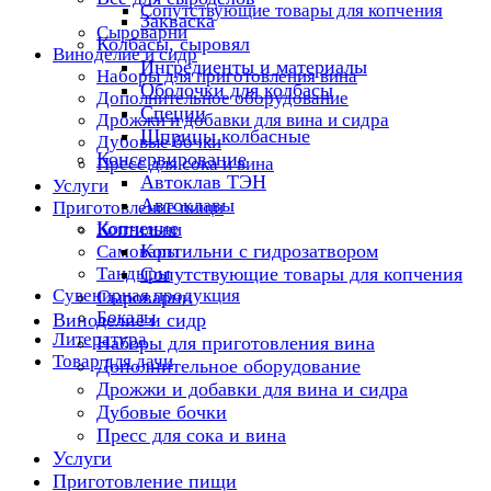
Сопутствующие товары для копчения
Закваска
Сыроварни
Колбасы, сыровял
Виноделие и сидр
Ингредиенты и материалы
Наборы для приготовления вина
Оболочки для колбасы
Дополнительное оборудование
Специи
Дрожжи и добавки для вина и сидра
Шприцы колбасные
Дубовые бочки
Консервирование
Пресс для сока и вина
Автоклав ТЭН
Услуги
Автоклавы
Приготовление пищи
Копчение
Коптильни
Коптильни с гидрозатвором
Самовары
Тандыры
Сопутствующие товары для копчения
Сувенирная продукция
Сыроварни
Бокалы
Виноделие и сидр
Литература
Наборы для приготовления вина
Товар для дачи
Дополнительное оборудование
Дрожжи и добавки для вина и сидра
Дубовые бочки
Пресс для сока и вина
Услуги
Приготовление пищи