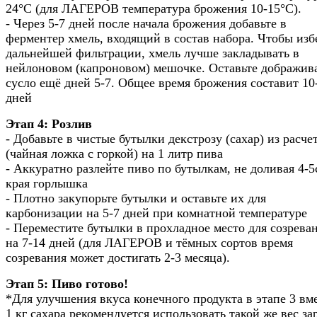
24°С (для ЛАГЕРОВ температура брожения 10-15°С).
- Через 5-7 дней после начала брожения добавьте в
ферментер хмель, входящий в состав набора. Чтобы изб
дальнейшей фильтрации, хмель лучше закладывать в
нейлоновом (капроновом) мешочке. Оставьте дображив
сусло ещё дней 5-7. Общее время брожения составит 10
дней
Этап 4: Розлив
- Добавьте в чистые бутылки декстрозу (сахар) из расчет
(чайная ложка с горкой) на 1 литр пива
- Аккуратно разлейте пиво по бутылкам, не доливая 4-5
края горлышка
- Плотно закупорьте бутылки и оставьте их для
карбонизации на 5-7 дней при комнатной температуре
- Переместите бутылки в прохладное место для созрева
на 7-14 дней (для ЛАГЕРОВ и тёмных сортов время
созревания может достигать 2-3 месяца).
Этап 5: Пиво готово!
*Для улучшения вкуса конечного продукта в этапе 3 вм
1 кг сахара рекомендуется использовать такой же вес за