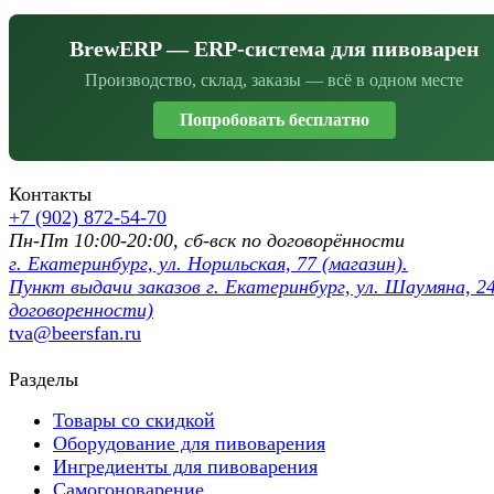
BrewERP — ERP-система для пивоварен
Производство, склад, заказы — всё в одном месте
Попробовать бесплатно
Контакты
+7 (902) 872-54-70
Пн-Пт 10:00-20:00, сб-вск по договорённости
г. Екатеринбург, ул. Норильская, 77 (магазин).
Пункт выдачи заказов г. Екатеринбург, ул. Шаумяна, 24
договоренности)
tva@beersfan.ru
Разделы
Товары со скидкой
Оборудование для пивоварения
Ингредиенты для пивоварения
Самогоноварение