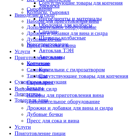
Сопутствующие товары для копчения
Закваска
Сыроварни
Колбасы, сыровял
Виноделие и сидр
Ингредиенты и материалы
Наборы для приготовления вина
Оболочки для колбасы
Дополнительное оборудование
Специи
Дрожжи и добавки для вина и сидра
Шприцы колбасные
Дубовые бочки
Консервирование
Пресс для сока и вина
Автоклав ТЭН
Услуги
Автоклавы
Приготовление пищи
Копчение
Коптильни
Коптильни с гидрозатвором
Самовары
Тандыры
Сопутствующие товары для копчения
Сувенирная продукция
Сыроварни
Бокалы
Виноделие и сидр
Литература
Наборы для приготовления вина
Товар для дачи
Дополнительное оборудование
Дрожжи и добавки для вина и сидра
Дубовые бочки
Пресс для сока и вина
Услуги
Приготовление пищи