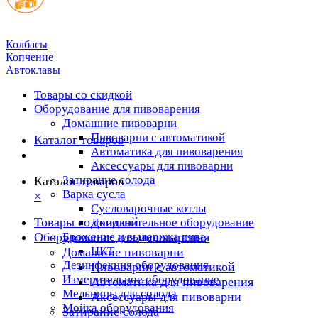
Колбасы
Копчение
Автоклавы
Товары со скидкой
Оборудование для пивоварения
Домашние пивоварни
Пивоварни с автоматикой
Каталог товаров
Автоматика для пивоварения
Аксессуары для пивоварни
Затирание солода
Каталог товаров
Варка сусла
×
Cусловарочные котлы
Товары со скидкой
Дополнительное оборудование
Оборудование для пивоварения
Брожение и выдержка пива
ЦКТ
Домашние пивоварни
Дезинфекция оборудования
Пивоварни с автоматикой
Измерительное оборудование
Автоматика для пивоварения
Мельницы для солода
Аксессуары для пивоварни
Мойка оборудования
Затирание солода