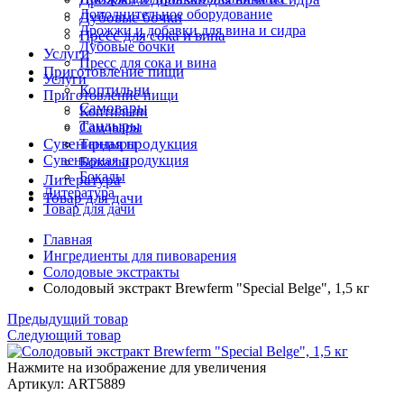
Дополнительное оборудование
Дубовые бочки
Дрожжи и добавки для вина и сидра
Пресс для сока и вина
Дубовые бочки
Услуги
Пресс для сока и вина
Приготовление пищи
Услуги
Коптильни
Приготовление пищи
Самовары
Коптильни
Тандыры
Самовары
Сувенирная продукция
Тандыры
Сувенирная продукция
Бокалы
Бокалы
Литература
Литература
Товар для дачи
Товар для дачи
Главная
Ингредиенты для пивоварения
Солодовые экстракты
Солодовый экстракт Brewferm "Special Belge", 1,5 кг
Предыдущий товар
Следующий товар
Нажмите на изображение для увеличения
Артикул: ART5889