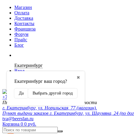
Магазин
Оплата
Доставка
Контакты
Франшиза
Форум
Прайс
Блог
Екатеринбург
Вход
✖
Екатеринбург ваш город?
Регистрация
Да
Выбрать другой город
+7 (902) 872-54-70
Пн-Пт 10:00-20:00, сб-вск по договорённости
г. Екатеринбург, ул. Норильская, 77 (магазин).
Пункт выдачи заказов г. Екатеринбург, ул. Шаумяна, 24 (по до
tva@beersfan.ru
Корзина
0
0 руб.