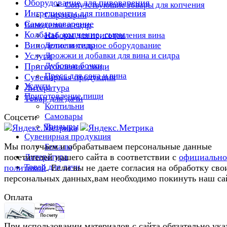
Оборудование для пивоварения
Сопутствующие товары для копчения
Ингредиенты для пивоварения
Сыроварни
Самогоноварение
Виноделие и сидр
Колбасы, копчение, сыры
Наборы для приготовления вина
Виноделие и сидр
Дополнительное оборудование
Дрожжи и добавки для вина и сидра
Услуги
Дубовые бочки
Приготовление пищи
Пресс для сока и вина
Сувенирная продукция
Услуги
Литература
Приготовление пищи
Товар для дачи
Коптильни
Самовары
Соцсети
Тандыры
Сувенирная продукция
Мы получаем и обрабатываем персональные данные
Бокалы
Литература
посетителей нашего сайта в соответствии с
официальн
Товар для дачи
политикой
. Если вы не даете согласия на обработку сво
персональных данных,вам необходимо покинуть наш са
Оплата
При использовании материалов с сайта обязательно ука