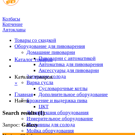
Колбасы
Копчение
Автоклавы
Товары со скидкой
Оборудование для пивоварения
Домашние пивоварни
Пивоварни с автоматикой
Каталог товаров
Автоматика для пивоварения
Аксессуары для пивоварни
Затирание солода
Каталог товаров
Варка сусла
×
Cусловарочные котлы
Главная
Дополнительное оборудование
Найти
Брожение и выдержка пива
ЦКТ
Search results (1)
Дезинфекция оборудования
Измерительное оборудование
Мельницы для солода
Запрос:
Galaxy
Мойка оборудования