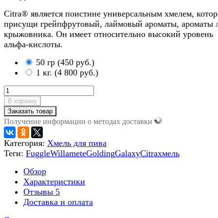
Citra® является поистине универсальным хмелем, кото
присущи грейпфрутовый, лаймовый ароматы, ароматы 
крыжовника. Он имеет относительно высокий уровень
альфа-кислоты.
50 гр
(
450 руб.
)
1 кг.
(
4 800 руб.
)
В корзину
Заказать товар
Получение информации о методах доставки
Категория:
Хмель для пива
Теги:
Fuggle
Willamete
Golding
Galaxy
Citra
хмель
Обзор
Характеристики
Отзывы
5
Доставка и оплата