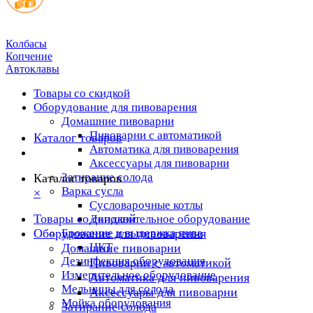
Колбасы
Копчение
Автоклавы
Товары со скидкой
Оборудование для пивоварения
Домашние пивоварни
Пивоварни с автоматикой
Каталог товаров
Автоматика для пивоварения
Аксессуары для пивоварни
Затирание солода
Каталог товаров
Варка сусла
×
Cусловарочные котлы
Товары со скидкой
Дополнительное оборудование
Оборудование для пивоварения
Брожение и выдержка пива
ЦКТ
Домашние пивоварни
Дезинфекция оборудования
Пивоварни с автоматикой
Измерительное оборудование
Автоматика для пивоварения
Мельницы для солода
Аксессуары для пивоварни
Мойка оборудования
Затирание солода