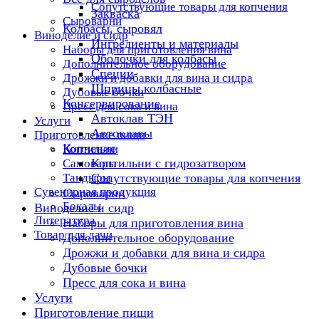
Сопутствующие товары для копчения
Закваска
Сыроварни
Колбасы, сыровял
Виноделие и сидр
Ингредиенты и материалы
Наборы для приготовления вина
Оболочки для колбасы
Дополнительное оборудование
Специи
Дрожжи и добавки для вина и сидра
Шприцы колбасные
Дубовые бочки
Консервирование
Пресс для сока и вина
Автоклав ТЭН
Услуги
Автоклавы
Приготовление пищи
Копчение
Коптильни
Коптильни с гидрозатвором
Самовары
Тандыры
Сопутствующие товары для копчения
Сувенирная продукция
Сыроварни
Бокалы
Виноделие и сидр
Литература
Наборы для приготовления вина
Товар для дачи
Дополнительное оборудование
Дрожжи и добавки для вина и сидра
Дубовые бочки
Пресс для сока и вина
Услуги
Приготовление пищи