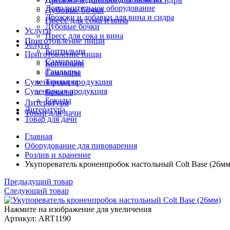
Дополнительное оборудование
Дубовые бочки
Дрожжи и добавки для вина и сидра
Пресс для сока и вина
Дубовые бочки
Услуги
Пресс для сока и вина
Приготовление пищи
Услуги
Коптильни
Приготовление пищи
Самовары
Коптильни
Тандыры
Самовары
Сувенирная продукция
Тандыры
Сувенирная продукция
Бокалы
Бокалы
Литература
Литература
Товар для дачи
Товар для дачи
Главная
Оборудование для пивоварения
Розлив и хранение
Укупореватель кроненпробок настольный Colt Base (26мм
Предыдущий товар
Следующий товар
Нажмите на изображение для увеличения
Артикул: ART1190