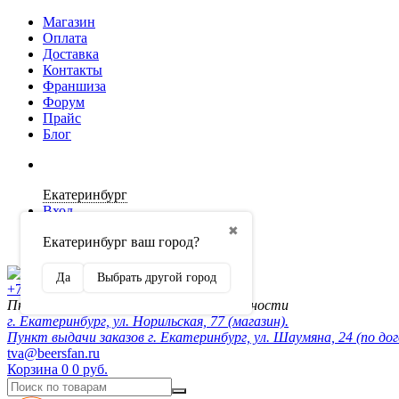
Магазин
Оплата
Доставка
Контакты
Франшиза
Форум
Прайс
Блог
Екатеринбург
Вход
✖
Екатеринбург ваш город?
Регистрация
Да
Выбрать другой город
+7 (902) 872-54-70
Пн-Пт 10:00-20:00, сб-вск по договорённости
г. Екатеринбург, ул. Норильская, 77 (магазин).
Пункт выдачи заказов г. Екатеринбург, ул. Шаумяна, 24 (по до
tva@beersfan.ru
Корзина
0
0 руб.