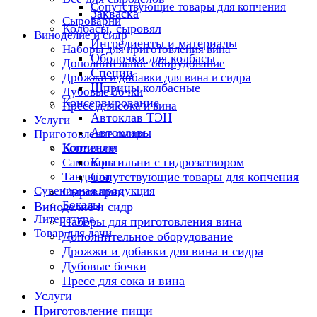
Сопутствующие товары для копчения
Закваска
Сыроварни
Колбасы, сыровял
Виноделие и сидр
Ингредиенты и материалы
Наборы для приготовления вина
Оболочки для колбасы
Дополнительное оборудование
Специи
Дрожжи и добавки для вина и сидра
Шприцы колбасные
Дубовые бочки
Консервирование
Пресс для сока и вина
Автоклав ТЭН
Услуги
Автоклавы
Приготовление пищи
Копчение
Коптильни
Коптильни с гидрозатвором
Самовары
Тандыры
Сопутствующие товары для копчения
Сувенирная продукция
Сыроварни
Бокалы
Виноделие и сидр
Литература
Наборы для приготовления вина
Товар для дачи
Дополнительное оборудование
Дрожжи и добавки для вина и сидра
Дубовые бочки
Пресс для сока и вина
Услуги
Приготовление пищи