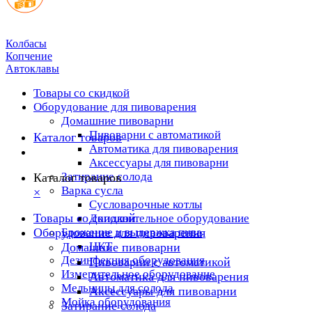
Колбасы
Копчение
Автоклавы
Товары со скидкой
Оборудование для пивоварения
Домашние пивоварни
Пивоварни с автоматикой
Каталог товаров
Автоматика для пивоварения
Аксессуары для пивоварни
Затирание солода
Каталог товаров
Варка сусла
×
Cусловарочные котлы
Товары со скидкой
Дополнительное оборудование
Оборудование для пивоварения
Брожение и выдержка пива
ЦКТ
Домашние пивоварни
Дезинфекция оборудования
Пивоварни с автоматикой
Измерительное оборудование
Автоматика для пивоварения
Мельницы для солода
Аксессуары для пивоварни
Мойка оборудования
Затирание солода