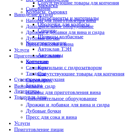
Сопутствующие товары для копчения
Закваска
Сыроварни
Колбасы, сыровял
Виноделие и сидр
Ингредиенты и материалы
Наборы для приготовления вина
Оболочки для колбасы
Дополнительное оборудование
Специи
Дрожжи и добавки для вина и сидра
Шприцы колбасные
Дубовые бочки
Консервирование
Пресс для сока и вина
Автоклав ТЭН
Услуги
Автоклавы
Приготовление пищи
Копчение
Коптильни
Коптильни с гидрозатвором
Самовары
Тандыры
Сопутствующие товары для копчения
Сувенирная продукция
Сыроварни
Бокалы
Виноделие и сидр
Литература
Наборы для приготовления вина
Товар для дачи
Дополнительное оборудование
Дрожжи и добавки для вина и сидра
Дубовые бочки
Пресс для сока и вина
Услуги
Приготовление пищи