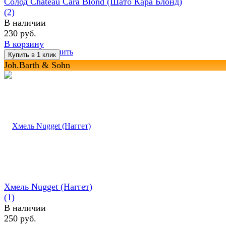
Солод Chateau Cara Blond (Шато Кара Блонд)
(2)
В наличии
230 руб.
В корзину
избранное
сравнить
Joh.Barth & Sohn
Хмель Nugget (Наггет)
(1)
В наличии
250 руб.