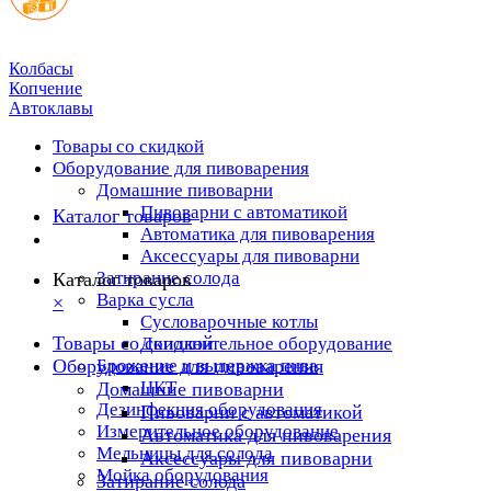
Колбасы
Копчение
Автоклавы
Товары со скидкой
Оборудование для пивоварения
Домашние пивоварни
Пивоварни с автоматикой
Каталог товаров
Автоматика для пивоварения
Аксессуары для пивоварни
Затирание солода
Каталог товаров
Варка сусла
×
Cусловарочные котлы
Товары со скидкой
Дополнительное оборудование
Оборудование для пивоварения
Брожение и выдержка пива
ЦКТ
Домашние пивоварни
Дезинфекция оборудования
Пивоварни с автоматикой
Измерительное оборудование
Автоматика для пивоварения
Мельницы для солода
Аксессуары для пивоварни
Мойка оборудования
Затирание солода