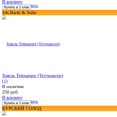
В корзину
избранное
сравнить
Joh.Barth & Sohn
Хмель Tettnanger (Теттнангер)
(1)
В наличии
250 руб.
В корзину
избранное
сравнить
КУРСКИЙ СОЛОД