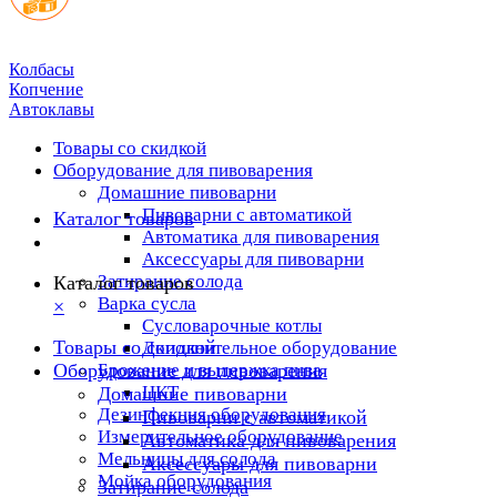
Колбасы
Копчение
Автоклавы
Товары со скидкой
Оборудование для пивоварения
Домашние пивоварни
Пивоварни с автоматикой
Каталог товаров
Автоматика для пивоварения
Аксессуары для пивоварни
Затирание солода
Каталог товаров
Варка сусла
×
Cусловарочные котлы
Товары со скидкой
Дополнительное оборудование
Оборудование для пивоварения
Брожение и выдержка пива
ЦКТ
Домашние пивоварни
Дезинфекция оборудования
Пивоварни с автоматикой
Измерительное оборудование
Автоматика для пивоварения
Мельницы для солода
Аксессуары для пивоварни
Мойка оборудования
Затирание солода