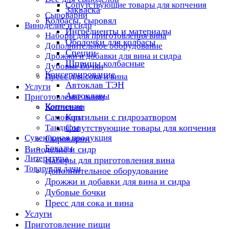
Сопутствующие товары для копчения
Закваска
Сыроварни
Колбасы, сыровял
Виноделие и сидр
Ингредиенты и материалы
Наборы для приготовления вина
Оболочки для колбасы
Дополнительное оборудование
Специи
Дрожжи и добавки для вина и сидра
Шприцы колбасные
Дубовые бочки
Консервирование
Пресс для сока и вина
Автоклав ТЭН
Услуги
Автоклавы
Приготовление пищи
Копчение
Коптильни
Коптильни с гидрозатвором
Самовары
Тандыры
Сопутствующие товары для копчения
Сувенирная продукция
Сыроварни
Бокалы
Виноделие и сидр
Литература
Наборы для приготовления вина
Товар для дачи
Дополнительное оборудование
Дрожжи и добавки для вина и сидра
Дубовые бочки
Пресс для сока и вина
Услуги
Приготовление пищи