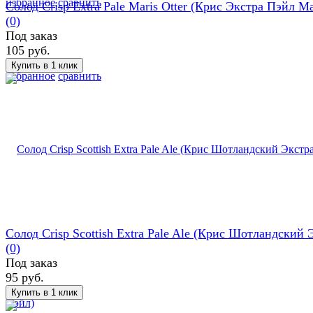
избранное
сравнить
Солод Crisp Extra Pale Maris Otter (Крис Экстра Пэйл Ма
(0)
Под заказ
105 руб.
избранное
сравнить
Солод Crisp Scottish Extra Pale Ale (Крис Шотландский Э
(0)
Под заказ
95 руб.