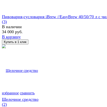
Пивоварня-сусловарня iBrew //EasyBrew 40/50/70 л с чил
(3)
В наличии
34 000 руб.
В корзину
избранное
сравнить
Щелочное средство
(2)