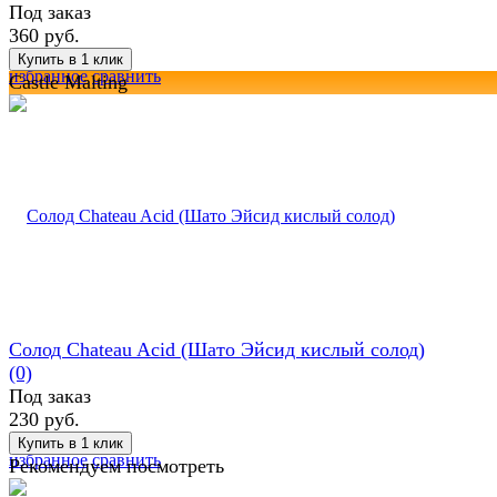
Под заказ
360 руб.
избранное
сравнить
Castle Malting
Солод Chateau Acid (Шато Эйсид кислый солод)
(0)
Под заказ
230 руб.
избранное
сравнить
Рекомендуем посмотреть