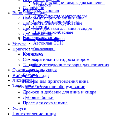
Сопутствующие товары для копчения
Закваска
Сыроварни
Колбасы, сыровял
Виноделие и сидр
Ингредиенты и материалы
Наборы для приготовления вина
Оболочки для колбасы
Дополнительное оборудование
Специи
Дрожжи и добавки для вина и сидра
Шприцы колбасные
Дубовые бочки
Консервирование
Пресс для сока и вина
Автоклав ТЭН
Услуги
Автоклавы
Приготовление пищи
Копчение
Коптильни
Коптильни с гидрозатвором
Самовары
Тандыры
Сопутствующие товары для копчения
Сувенирная продукция
Сыроварни
Бокалы
Виноделие и сидр
Литература
Наборы для приготовления вина
Товар для дачи
Дополнительное оборудование
Дрожжи и добавки для вина и сидра
Дубовые бочки
Пресс для сока и вина
Услуги
Приготовление пищи