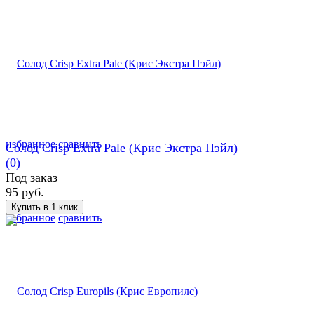
избранное
сравнить
Солод Crisp Extra Pale (Крис Экстра Пэйл)
(0)
Под заказ
95 руб.
избранное
сравнить