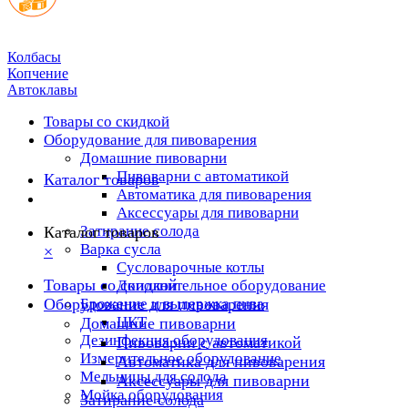
Колбасы
Копчение
Автоклавы
Товары со скидкой
Оборудование для пивоварения
Домашние пивоварни
Пивоварни с автоматикой
Каталог товаров
Автоматика для пивоварения
Аксессуары для пивоварни
Затирание солода
Каталог товаров
Варка сусла
×
Cусловарочные котлы
Товары со скидкой
Дополнительное оборудование
Оборудование для пивоварения
Брожение и выдержка пива
ЦКТ
Домашние пивоварни
Дезинфекция оборудования
Пивоварни с автоматикой
Измерительное оборудование
Автоматика для пивоварения
Мельницы для солода
Аксессуары для пивоварни
Мойка оборудования
Затирание солода