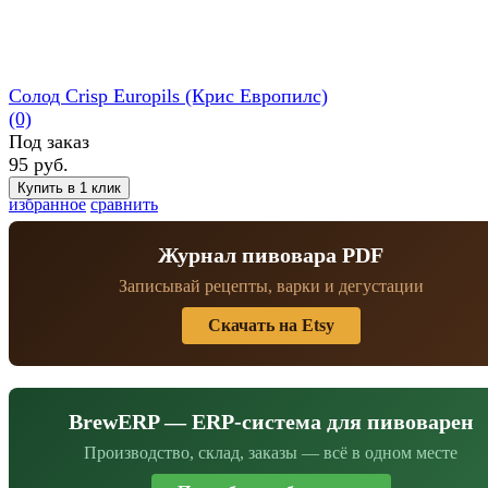
Солод Crisp Europils (Крис Европилс)
(0)
Под заказ
95 руб.
избранное
сравнить
Журнал пивовара PDF
Записывай рецепты, варки и дегустации
Скачать на Etsy
BrewERP — ERP-система для пивоварен
Производство, склад, заказы — всё в одном месте