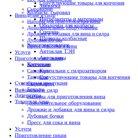
Сопутствующие товары для копчения
Закваска
Сыроварни
Колбасы, сыровял
Виноделие и сидр
Ингредиенты и материалы
Наборы для приготовления вина
Оболочки для колбасы
Дополнительное оборудование
Специи
Дрожжи и добавки для вина и сидра
Шприцы колбасные
Дубовые бочки
Консервирование
Пресс для сока и вина
Автоклав ТЭН
Услуги
Автоклавы
Приготовление пищи
Копчение
Коптильни
Коптильни с гидрозатвором
Самовары
Тандыры
Сопутствующие товары для копчения
Сувенирная продукция
Сыроварни
Бокалы
Виноделие и сидр
Литература
Наборы для приготовления вина
Товар для дачи
Дополнительное оборудование
Дрожжи и добавки для вина и сидра
Дубовые бочки
Пресс для сока и вина
Услуги
Приготовление пищи