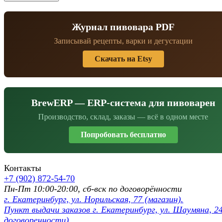
Журнал пивовара PDF
Записывай рецепты, варки и дегустации
Скачать на Etsy
BrewERP — ERP-система для пивоварен
Производство, склад, заказы — всё в одном месте
Попробовать бесплатно
Контакты
+7 (902) 872-54-70
Пн-Пт 10:00-20:00, сб-вск по договорённости
г. Екатеринбург, ул. Норильская, 77 (магазин).
Пункт выдачи заказов г. Екатеринбург, ул. Шаумяна, 24
договоренности)