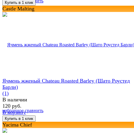
избранное
сравнить
Castle Malting
Ячмень жженый Chateau Roasted Barley (Шато Роустед
Барли)
(1)
В наличии
120 руб.
избранное
сравнить
В корзину
Yacima Chief