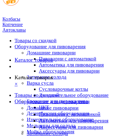
Колбасы
Копчение
Автоклавы
Товары со скидкой
Оборудование для пивоварения
Домашние пивоварни
Пивоварни с автоматикой
Каталог товаров
Автоматика для пивоварения
Аксессуары для пивоварни
Затирание солода
Каталог товаров
Варка сусла
×
Cусловарочные котлы
Товары со скидкой
Дополнительное оборудование
Оборудование для пивоварения
Брожение и выдержка пива
ЦКТ
Домашние пивоварни
Дезинфекция оборудования
Пивоварни с автоматикой
Измерительное оборудование
Автоматика для пивоварения
Мельницы для солода
Аксессуары для пивоварни
Мойка оборудования
Затирание солода