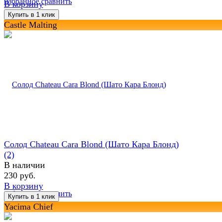
избранное
сравнить
В корзину
Castle Malting
Солод Chateau Cara Blond (Шато Кара Блонд)
(2)
В наличии
230 руб.
В корзину
избранное
сравнить
Yacima Chief