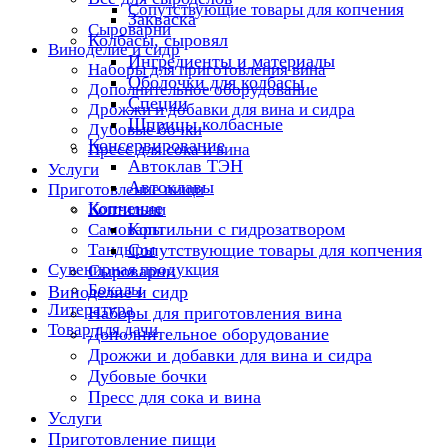
Сопутствующие товары для копчения
Закваска
Сыроварни
Колбасы, сыровял
Виноделие и сидр
Ингредиенты и материалы
Наборы для приготовления вина
Оболочки для колбасы
Дополнительное оборудование
Специи
Дрожжи и добавки для вина и сидра
Шприцы колбасные
Дубовые бочки
Консервирование
Пресс для сока и вина
Автоклав ТЭН
Услуги
Автоклавы
Приготовление пищи
Копчение
Коптильни
Коптильни с гидрозатвором
Самовары
Тандыры
Сопутствующие товары для копчения
Сувенирная продукция
Сыроварни
Бокалы
Виноделие и сидр
Литература
Наборы для приготовления вина
Товар для дачи
Дополнительное оборудование
Дрожжи и добавки для вина и сидра
Дубовые бочки
Пресс для сока и вина
Услуги
Приготовление пищи