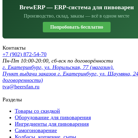
BrewERP — ERP-система для пивоварен
Производство, склад, заказы — всё в одном месте
Попробовать бесплатно
Контакты
+7 (902) 872-54-70
Пн-Пт 10:00-20:00, сб-вск по договорённости
г. Екатеринбург, ул. Норильская, 77 (магазин).
Пункт выдачи заказов г. Екатеринбург, ул. Шаумяна, 24
договоренности)
tva@beersfan.ru
Разделы
Товары со скидкой
Оборудование для пивоварения
Ингредиенты для пивоварения
Самогоноварение
Колбасы, копчение, сыры