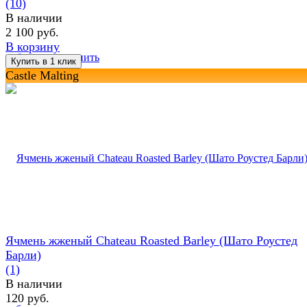
(10)
В наличии
2 100 руб.
В корзину
избранное
сравнить
Castle Malting
Ячмень жженый Chateau Roasted Barley (Шато Роустед
Барли)
(1)
В наличии
120 руб.