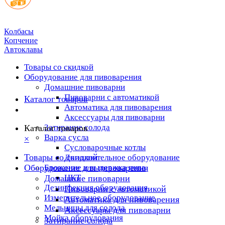
Колбасы
Копчение
Автоклавы
Товары со скидкой
Оборудование для пивоварения
Домашние пивоварни
Пивоварни с автоматикой
Каталог товаров
Автоматика для пивоварения
Аксессуары для пивоварни
Затирание солода
Каталог товаров
Варка сусла
×
Cусловарочные котлы
Товары со скидкой
Дополнительное оборудование
Оборудование для пивоварения
Брожение и выдержка пива
ЦКТ
Домашние пивоварни
Дезинфекция оборудования
Пивоварни с автоматикой
Измерительное оборудование
Автоматика для пивоварения
Мельницы для солода
Аксессуары для пивоварни
Мойка оборудования
Затирание солода