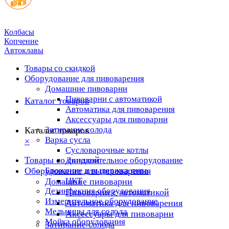
Колбасы
Копчение
Автоклавы
Товары со скидкой
Оборудование для пивоварения
Домашние пивоварни
Пивоварни с автоматикой
Каталог товаров
Автоматика для пивоварения
Аксессуары для пивоварни
Затирание солода
Каталог товаров
Варка сусла
×
Cусловарочные котлы
Товары со скидкой
Дополнительное оборудование
Оборудование для пивоварения
Брожение и выдержка пива
ЦКТ
Домашние пивоварни
Дезинфекция оборудования
Пивоварни с автоматикой
Измерительное оборудование
Автоматика для пивоварения
Мельницы для солода
Аксессуары для пивоварни
Мойка оборудования
Затирание солода