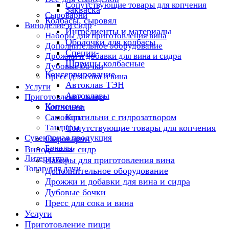
Сопутствующие товары для копчения
Закваска
Сыроварни
Колбасы, сыровял
Виноделие и сидр
Ингредиенты и материалы
Наборы для приготовления вина
Оболочки для колбасы
Дополнительное оборудование
Специи
Дрожжи и добавки для вина и сидра
Шприцы колбасные
Дубовые бочки
Консервирование
Пресс для сока и вина
Автоклав ТЭН
Услуги
Автоклавы
Приготовление пищи
Копчение
Коптильни
Коптильни с гидрозатвором
Самовары
Тандыры
Сопутствующие товары для копчения
Сувенирная продукция
Сыроварни
Бокалы
Виноделие и сидр
Литература
Наборы для приготовления вина
Товар для дачи
Дополнительное оборудование
Дрожжи и добавки для вина и сидра
Дубовые бочки
Пресс для сока и вина
Услуги
Приготовление пищи