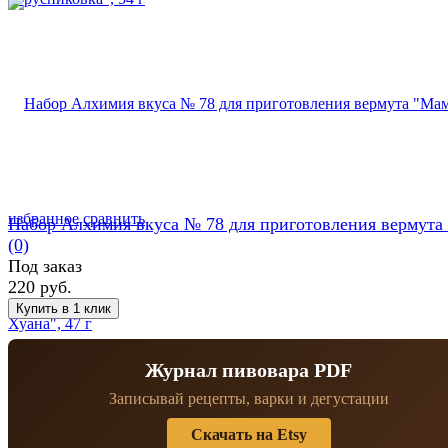
избранное
сравнить
Набор Алхимия вкуса № 78 для приготовления вермута "
(0)
Под заказ
220 руб.
Журнал пивовара PDF
Записывай рецепты, варки и дегустации
Скачать на Etsy