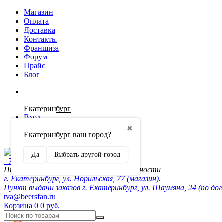
Магазин
Оплата
Доставка
Контакты
Франшиза
Форум
Прайс
Блог
Екатеринбург
Вход
✖
Екатеринбург ваш город?
Регистрация
Да
Выбрать другой город
+7 (902) 872-54-70
Пн-Пт 10:00-20:00, сб-вск по договорённости
г. Екатеринбург, ул. Норильская, 77 (магазин).
Пункт выдачи заказов г. Екатеринбург, ул. Шаумяна, 24 (по до
tva@beersfan.ru
Корзина
0
0 руб.