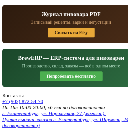
Журнал пивовара PDF
Записывай рецепты, варки и дегустации
Скачать на Etsy
BrewERP — ERP-система для пивоварен
Производство, склад, заказы — всё в одном месте
Попробовать бесплатно
Контакты
+7 (902) 872-54-70
Пн-Пт 10:00-20:00, сб-вск по договорённости
г. Екатеринбург, ул. Норильская, 77 (магазин).
Пункт выдачи заказов г. Екатеринбург, ул. Шаумяна, 24
договоренности)