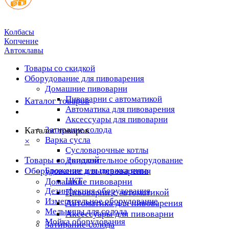
Колбасы
Копчение
Автоклавы
Товары со скидкой
Оборудование для пивоварения
Домашние пивоварни
Пивоварни с автоматикой
Каталог товаров
Автоматика для пивоварения
Аксессуары для пивоварни
Затирание солода
Каталог товаров
Варка сусла
×
Cусловарочные котлы
Товары со скидкой
Дополнительное оборудование
Оборудование для пивоварения
Брожение и выдержка пива
ЦКТ
Домашние пивоварни
Дезинфекция оборудования
Пивоварни с автоматикой
Измерительное оборудование
Автоматика для пивоварения
Мельницы для солода
Аксессуары для пивоварни
Мойка оборудования
Затирание солода