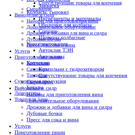
Сопутствующие товары для копчения
Закваска
Сыроварни
Колбасы, сыровял
Виноделие и сидр
Ингредиенты и материалы
Наборы для приготовления вина
Оболочки для колбасы
Дополнительное оборудование
Специи
Дрожжи и добавки для вина и сидра
Шприцы колбасные
Дубовые бочки
Консервирование
Пресс для сока и вина
Автоклав ТЭН
Услуги
Автоклавы
Приготовление пищи
Копчение
Коптильни
Коптильни с гидрозатвором
Самовары
Тандыры
Сопутствующие товары для копчения
Сувенирная продукция
Сыроварни
Бокалы
Виноделие и сидр
Литература
Наборы для приготовления вина
Товар для дачи
Дополнительное оборудование
Дрожжи и добавки для вина и сидра
Дубовые бочки
Пресс для сока и вина
Услуги
Приготовление пищи