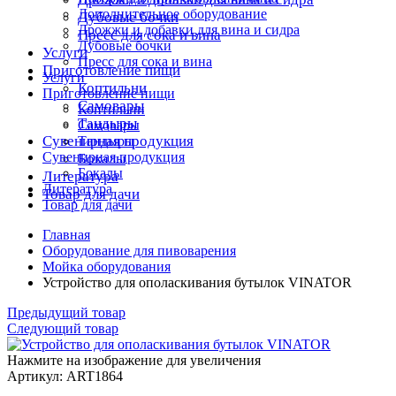
Дополнительное оборудование
Дубовые бочки
Дрожжи и добавки для вина и сидра
Пресс для сока и вина
Дубовые бочки
Услуги
Пресс для сока и вина
Приготовление пищи
Услуги
Коптильни
Приготовление пищи
Самовары
Коптильни
Тандыры
Самовары
Сувенирная продукция
Тандыры
Сувенирная продукция
Бокалы
Бокалы
Литература
Литература
Товар для дачи
Товар для дачи
Главная
Оборудование для пивоварения
Мойка оборудования
Устройство для ополаскивания бутылок VINATOR
Предыдущий товар
Следующий товар
Нажмите на изображение для увеличения
Артикул: ART1864