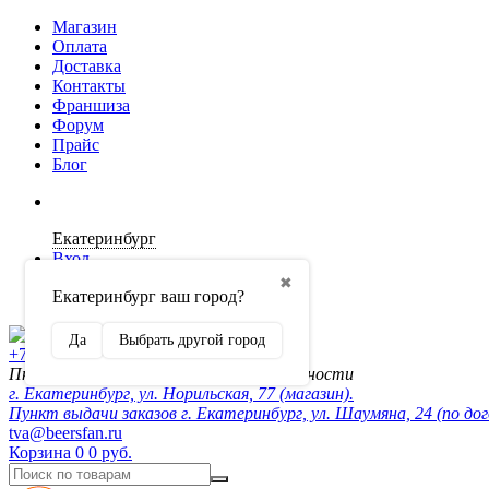
Магазин
Оплата
Доставка
Контакты
Франшиза
Форум
Прайс
Блог
Екатеринбург
Вход
✖
Екатеринбург ваш город?
Регистрация
Да
Выбрать другой город
+7 (902) 872-54-70
Пн-Пт 10:00-20:00, сб-вск по договорённости
г. Екатеринбург, ул. Норильская, 77 (магазин).
Пункт выдачи заказов г. Екатеринбург, ул. Шаумяна, 24 (по до
tva@beersfan.ru
Корзина
0
0 руб.