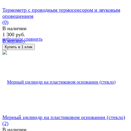
Термометр с проводным термосенсором и звуковым
оповещением
(0)
В наличии
1 300 руб.
избранное
сравнить
В корзину
Мерный цилиндр на пластиковом основании (стекло)
(2)
В наличии