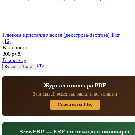
Глюкоза кристаллическая (декстроза/dextrose) 1 кг
(12)
В наличии
300 руб.
В корзину
избранное
сравнить
Журнал пивовара PDF
Записывай рецепты, варки и дегустации
Скачать на Etsy
BrewERP — ERP-система для пивоварен