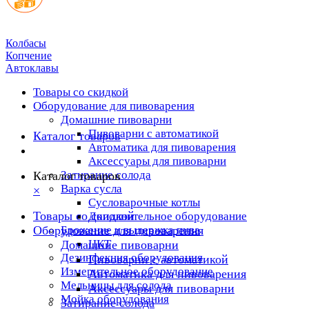
Колбасы
Копчение
Автоклавы
Товары со скидкой
Оборудование для пивоварения
Домашние пивоварни
Пивоварни с автоматикой
Каталог товаров
Автоматика для пивоварения
Аксессуары для пивоварни
Затирание солода
Каталог товаров
Варка сусла
×
Cусловарочные котлы
Товары со скидкой
Дополнительное оборудование
Оборудование для пивоварения
Брожение и выдержка пива
ЦКТ
Домашние пивоварни
Дезинфекция оборудования
Пивоварни с автоматикой
Измерительное оборудование
Автоматика для пивоварения
Мельницы для солода
Аксессуары для пивоварни
Мойка оборудования
Затирание солода