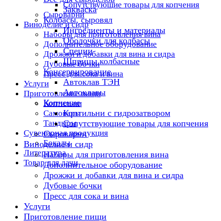
Сопутствующие товары для копчения
Закваска
Сыроварни
Колбасы, сыровял
Виноделие и сидр
Ингредиенты и материалы
Наборы для приготовления вина
Оболочки для колбасы
Дополнительное оборудование
Специи
Дрожжи и добавки для вина и сидра
Шприцы колбасные
Дубовые бочки
Консервирование
Пресс для сока и вина
Автоклав ТЭН
Услуги
Автоклавы
Приготовление пищи
Копчение
Коптильни
Коптильни с гидрозатвором
Самовары
Тандыры
Сопутствующие товары для копчения
Сувенирная продукция
Сыроварни
Бокалы
Виноделие и сидр
Литература
Наборы для приготовления вина
Товар для дачи
Дополнительное оборудование
Дрожжи и добавки для вина и сидра
Дубовые бочки
Пресс для сока и вина
Услуги
Приготовление пищи