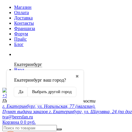
Магазин
Оплата
Доставка
Контакты
Франшиза
Форум
Прайс
Блог
Екатеринбург
Вход
✖
Екатеринбург ваш город?
Регистрация
Да
Выбрать другой город
+7 (902) 872-54-70
Пн-Пт 10:00-20:00, сб-вск по договорённости
г. Екатеринбург, ул. Норильская, 77 (магазин).
Пункт выдачи заказов г. Екатеринбург, ул. Шаумяна, 24 (по до
tva@beersfan.ru
Корзина
0
0 руб.