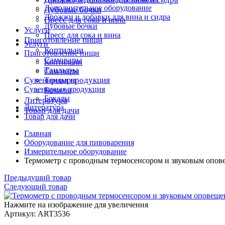
Дополнительное оборудование
Дубовые бочки
Дрожжи и добавки для вина и сидра
Пресс для сока и вина
Дубовые бочки
Услуги
Пресс для сока и вина
Приготовление пищи
Услуги
Коптильни
Приготовление пищи
Самовары
Коптильни
Тандыры
Самовары
Сувенирная продукция
Тандыры
Сувенирная продукция
Бокалы
Бокалы
Литература
Литература
Товар для дачи
Товар для дачи
Главная
Оборудование для пивоварения
Измерительное оборудование
Термометр с проводным термосенсором и звуковым опо
Предыдущий товар
Следующий товар
Нажмите на изображение для увеличения
Артикул: ART3536