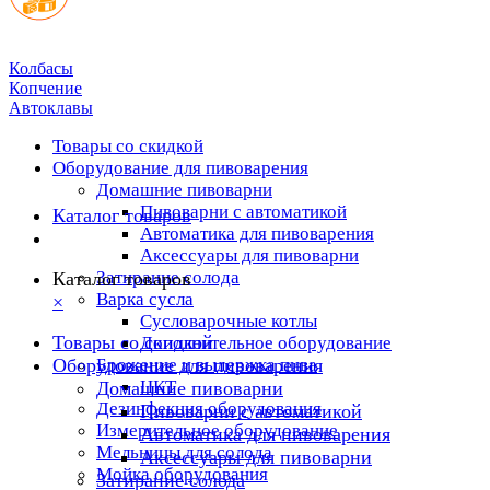
Колбасы
Копчение
Автоклавы
Товары со скидкой
Оборудование для пивоварения
Домашние пивоварни
Пивоварни с автоматикой
Каталог товаров
Автоматика для пивоварения
Аксессуары для пивоварни
Затирание солода
Каталог товаров
Варка сусла
×
Cусловарочные котлы
Товары со скидкой
Дополнительное оборудование
Оборудование для пивоварения
Брожение и выдержка пива
ЦКТ
Домашние пивоварни
Дезинфекция оборудования
Пивоварни с автоматикой
Измерительное оборудование
Автоматика для пивоварения
Мельницы для солода
Аксессуары для пивоварни
Мойка оборудования
Затирание солода