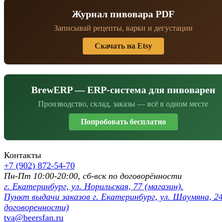
Журнал пивовара PDF
Записывай рецепты, варки и дегустации
Скачать на Etsy
BrewERP — ERP-система для пивоварен
Производство, склад, заказы — всё в одном месте
Попробовать бесплатно
Контакты
+7 (902) 872-54-70
Пн-Пт 10:00-20:00, сб-вск по договорённости
г. Екатеринбург, ул. Норильская, 77 (магазин).
Пункт выдачи заказов г. Екатеринбург, ул. Шаумяна, 24
договоренности)
tva@beersfan.ru