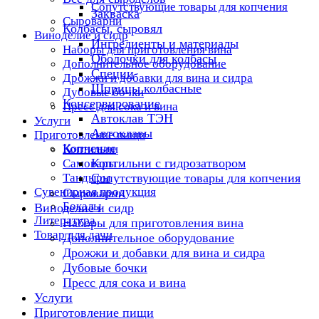
Сопутствующие товары для копчения
Закваска
Сыроварни
Колбасы, сыровял
Виноделие и сидр
Ингредиенты и материалы
Наборы для приготовления вина
Оболочки для колбасы
Дополнительное оборудование
Специи
Дрожжи и добавки для вина и сидра
Шприцы колбасные
Дубовые бочки
Консервирование
Пресс для сока и вина
Автоклав ТЭН
Услуги
Автоклавы
Приготовление пищи
Копчение
Коптильни
Коптильни с гидрозатвором
Самовары
Тандыры
Сопутствующие товары для копчения
Сувенирная продукция
Сыроварни
Бокалы
Виноделие и сидр
Литература
Наборы для приготовления вина
Товар для дачи
Дополнительное оборудование
Дрожжи и добавки для вина и сидра
Дубовые бочки
Пресс для сока и вина
Услуги
Приготовление пищи