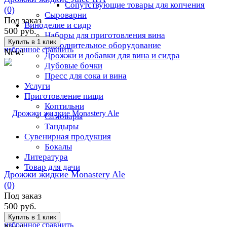
Сопутствующие товары для копчения
(0)
Сыроварни
Под заказ
Виноделие и сидр
500 руб.
Наборы для приготовления вина
Дополнительное оборудование
избранное
сравнить
New!
Дрожжи и добавки для вина и сидра
Дубовые бочки
Пресс для сока и вина
Услуги
Приготовление пищи
Коптильни
Самовары
Тандыры
Сувенирная продукция
Бокалы
Литература
Товар для дачи
Дрожжи жидкие Monastery Ale
(0)
Под заказ
500 руб.
избранное
сравнить