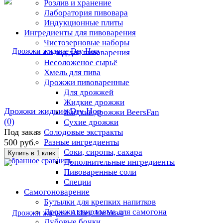
Розлив и хранение
Лаборатория пивовара
Индукционные плиты
Ингредиенты для пивоварения
Чистозерновые наборы
Солод для пивоварения
Несоложеное сырьё
Хмель для пива
Дрожжи пивоваренные
Для дрожжей
Жидкие дрожжи
Дрожжи жидкие Dry Hop
Жидкие дрожжи BeersFan
(0)
Сухие дрожжи
Под заказ
Солодовые экстракты
Разные ингредиенты
500 руб.
Соки, сиропы, сахара
избранное
сравнить
Дополнительные ингредиенты
Пивоваренные соли
Специи
Самогоноварение
Бутылки для крепких напитков
Дрожжи спиртовые для самогона
Дубовые бочки