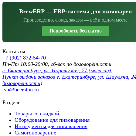
BrewERP — ERP-система для пивоварен
Производство, склад, заказы — всё в одном месте
Попробовать бесплатно
Контакты
+7 (902) 872-54-70
Пн-Пт 10:00-20:00, сб-вск по договорённости
г. Екатеринбург, ул. Норильская, 77 (магазин).
Пункт выдачи заказов г. Екатеринбург, ул. Шаумяна, 24
договоренности)
tva@beersfan.ru
Разделы
Товары со скидкой
Оборудование для пивоварения
Ингредиенты для пивоварения
Самогоноварение