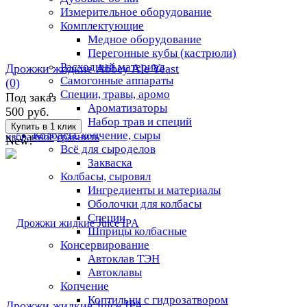
Измерительное оборудование
Комплектующие
Медное оборудование
Перегонные кубы (кастрюли)
Расходный материал
Дрожжи жидкие Abbey Ale Yeast
Самогонные аппараты
(0)
Специи, травы, аромо
Под заказ
Ароматизаторы
500 руб.
Набор трав и специй
Колбасы, копчение, сыры
избранное
сравнить
New!
Всё для сыроделов
Закваска
Колбасы, сыровял
Ингредиенты и материалы
Оболочки для колбасы
Специи
Шприцы колбасные
Консервирование
Автоклав ТЭН
Автоклавы
Копчение
Коптильни с гидрозатвором
Дрожжи жидкие Juice IPA