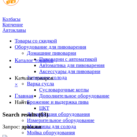
Колбасы
Копчение
Автоклавы
Товары со скидкой
Оборудование для пивоварения
Домашние пивоварни
Пивоварни с автоматикой
Каталог товаров
Автоматика для пивоварения
Аксессуары для пивоварни
Затирание солода
Каталог товаров
Варка сусла
×
Cусловарочные котлы
Главная
Дополнительное оборудование
Найти
Брожение и выдержка пива
ЦКТ
Search results (63)
Дезинфекция оборудования
Измерительное оборудование
Мельницы для солода
Запрос:
дрожжи
Мойка оборудования