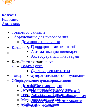
Колбасы
Копчение
Автоклавы
Товары со скидкой
Оборудование для пивоварения
Домашние пивоварни
Пивоварни с автоматикой
Каталог товаров
Автоматика для пивоварения
Аксессуары для пивоварни
Затирание солода
Каталог товаров
Варка сусла
×
Cусловарочные котлы
Товары со скидкой
Дополнительное оборудование
Оборудование для пивоварения
Брожение и выдержка пива
ЦКТ
Домашние пивоварни
Дезинфекция оборудования
Пивоварни с автоматикой
Измерительное оборудование
Автоматика для пивоварения
Мельницы для солода
Аксессуары для пивоварни
Мойка оборудования
Затирание солода