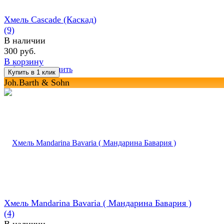
Хмель Cascade (Каскад)
(9)
В наличии
300 руб.
В корзину
избранное
сравнить
Joh.Barth & Sohn
Хмель Mandarina Bavaria ( Maндарина Бавария )
(4)
В наличии