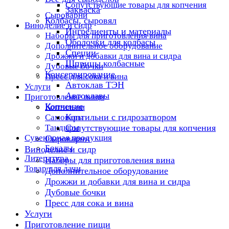
Сопутствующие товары для копчения
Закваска
Сыроварни
Колбасы, сыровял
Виноделие и сидр
Ингредиенты и материалы
Наборы для приготовления вина
Оболочки для колбасы
Дополнительное оборудование
Специи
Дрожжи и добавки для вина и сидра
Шприцы колбасные
Дубовые бочки
Консервирование
Пресс для сока и вина
Автоклав ТЭН
Услуги
Автоклавы
Приготовление пищи
Копчение
Коптильни
Коптильни с гидрозатвором
Самовары
Тандыры
Сопутствующие товары для копчения
Сувенирная продукция
Сыроварни
Бокалы
Виноделие и сидр
Литература
Наборы для приготовления вина
Товар для дачи
Дополнительное оборудование
Дрожжи и добавки для вина и сидра
Дубовые бочки
Пресс для сока и вина
Услуги
Приготовление пищи