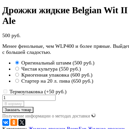
Дрожжи жидкие Belgian Wit II
Ale
500 руб.
Менее фенольные, чем WLP400 и более пряные. Выйдет
c большей сладостью.
Оригинальный штамм
(
500 руб.
)
Чистая культура
(
550 руб.
)
Криогенная упаковка
(
600 руб.
)
Стартер на 20 л. пива
(
650 руб.
)
Термоупаковка (+
50 руб.
)
В корзину
Заказать товар
Получение информации о методах доставки
Категории:
Жидкие дрожжи BeersFan
Жидкие дрожжи