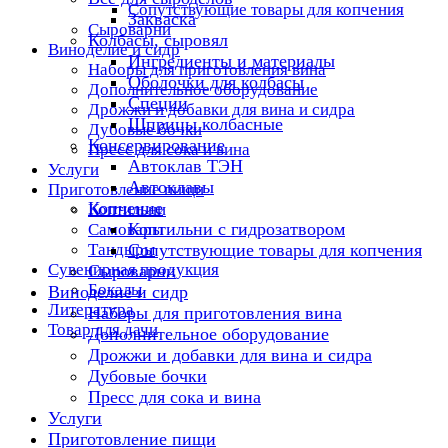
Сопутствующие товары для копчения
Закваска
Сыроварни
Колбасы, сыровял
Виноделие и сидр
Ингредиенты и материалы
Наборы для приготовления вина
Оболочки для колбасы
Дополнительное оборудование
Специи
Дрожжи и добавки для вина и сидра
Шприцы колбасные
Дубовые бочки
Консервирование
Пресс для сока и вина
Автоклав ТЭН
Услуги
Автоклавы
Приготовление пищи
Копчение
Коптильни
Коптильни с гидрозатвором
Самовары
Тандыры
Сопутствующие товары для копчения
Сувенирная продукция
Сыроварни
Бокалы
Виноделие и сидр
Литература
Наборы для приготовления вина
Товар для дачи
Дополнительное оборудование
Дрожжи и добавки для вина и сидра
Дубовые бочки
Пресс для сока и вина
Услуги
Приготовление пищи