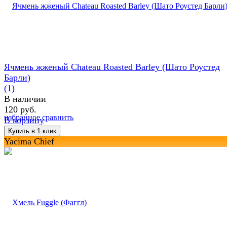
Ячмень жженый Chateau Roasted Barley (Шато Роустед
Барли)
(1)
В наличии
120 руб.
избранное
сравнить
В корзину
Yacima Chief