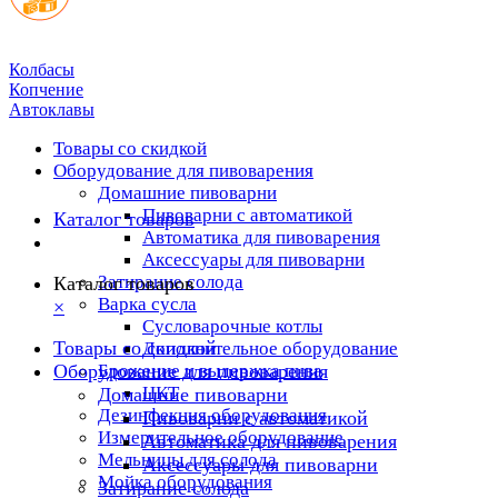
Колбасы
Копчение
Автоклавы
Товары со скидкой
Оборудование для пивоварения
Домашние пивоварни
Пивоварни с автоматикой
Каталог товаров
Автоматика для пивоварения
Аксессуары для пивоварни
Затирание солода
Каталог товаров
Варка сусла
×
Cусловарочные котлы
Товары со скидкой
Дополнительное оборудование
Оборудование для пивоварения
Брожение и выдержка пива
ЦКТ
Домашние пивоварни
Дезинфекция оборудования
Пивоварни с автоматикой
Измерительное оборудование
Автоматика для пивоварения
Мельницы для солода
Аксессуары для пивоварни
Мойка оборудования
Затирание солода