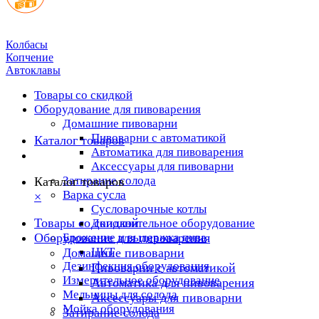
Колбасы
Копчение
Автоклавы
Товары со скидкой
Оборудование для пивоварения
Домашние пивоварни
Пивоварни с автоматикой
Каталог товаров
Автоматика для пивоварения
Аксессуары для пивоварни
Затирание солода
Каталог товаров
Варка сусла
×
Cусловарочные котлы
Товары со скидкой
Дополнительное оборудование
Оборудование для пивоварения
Брожение и выдержка пива
ЦКТ
Домашние пивоварни
Дезинфекция оборудования
Пивоварни с автоматикой
Измерительное оборудование
Автоматика для пивоварения
Мельницы для солода
Аксессуары для пивоварни
Мойка оборудования
Затирание солода