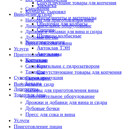
Сопутствующие товары для копчения
Закваска
Сыроварни
Колбасы, сыровял
Виноделие и сидр
Ингредиенты и материалы
Наборы для приготовления вина
Оболочки для колбасы
Дополнительное оборудование
Специи
Дрожжи и добавки для вина и сидра
Шприцы колбасные
Дубовые бочки
Консервирование
Пресс для сока и вина
Автоклав ТЭН
Услуги
Автоклавы
Приготовление пищи
Копчение
Коптильни
Коптильни с гидрозатвором
Самовары
Тандыры
Сопутствующие товары для копчения
Сувенирная продукция
Сыроварни
Бокалы
Виноделие и сидр
Литература
Наборы для приготовления вина
Товар для дачи
Дополнительное оборудование
Дрожжи и добавки для вина и сидра
Дубовые бочки
Пресс для сока и вина
Услуги
Приготовление пищи