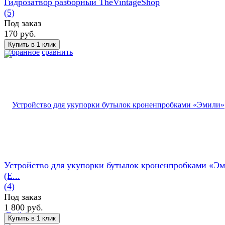
Гидрозатвор разборный TheVintageShop
(5)
Под заказ
170 руб.
избранное
сравнить
Устройство для укупорки бутылок кроненпробками «Э
(E...
(4)
Под заказ
1 800 руб.