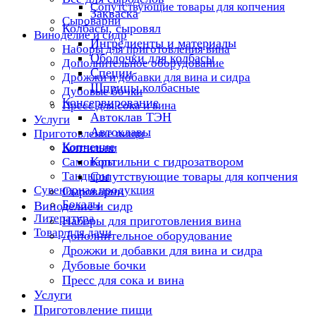
Сопутствующие товары для копчения
Закваска
Сыроварни
Колбасы, сыровял
Виноделие и сидр
Ингредиенты и материалы
Наборы для приготовления вина
Оболочки для колбасы
Дополнительное оборудование
Специи
Дрожжи и добавки для вина и сидра
Шприцы колбасные
Дубовые бочки
Консервирование
Пресс для сока и вина
Автоклав ТЭН
Услуги
Автоклавы
Приготовление пищи
Копчение
Коптильни
Коптильни с гидрозатвором
Самовары
Тандыры
Сопутствующие товары для копчения
Сувенирная продукция
Сыроварни
Бокалы
Виноделие и сидр
Литература
Наборы для приготовления вина
Товар для дачи
Дополнительное оборудование
Дрожжи и добавки для вина и сидра
Дубовые бочки
Пресс для сока и вина
Услуги
Приготовление пищи