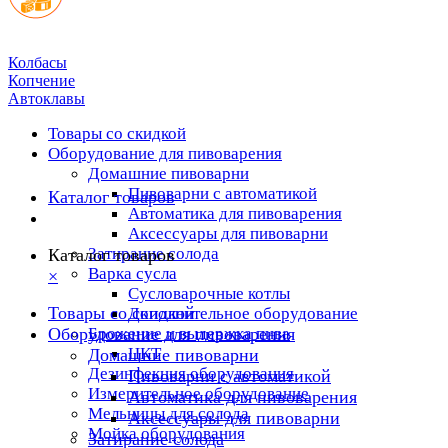
Колбасы
Копчение
Автоклавы
Товары со скидкой
Оборудование для пивоварения
Домашние пивоварни
Пивоварни с автоматикой
Каталог товаров
Автоматика для пивоварения
Аксессуары для пивоварни
Затирание солода
Каталог товаров
Варка сусла
×
Cусловарочные котлы
Товары со скидкой
Дополнительное оборудование
Оборудование для пивоварения
Брожение и выдержка пива
ЦКТ
Домашние пивоварни
Дезинфекция оборудования
Пивоварни с автоматикой
Измерительное оборудование
Автоматика для пивоварения
Мельницы для солода
Аксессуары для пивоварни
Мойка оборудования
Затирание солода