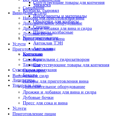
Сопутствующие товары для копчения
Закваска
Сыроварни
Колбасы, сыровял
Виноделие и сидр
Ингредиенты и материалы
Наборы для приготовления вина
Оболочки для колбасы
Дополнительное оборудование
Специи
Дрожжи и добавки для вина и сидра
Шприцы колбасные
Дубовые бочки
Консервирование
Пресс для сока и вина
Автоклав ТЭН
Услуги
Автоклавы
Приготовление пищи
Копчение
Коптильни
Коптильни с гидрозатвором
Самовары
Тандыры
Сопутствующие товары для копчения
Сувенирная продукция
Сыроварни
Бокалы
Виноделие и сидр
Литература
Наборы для приготовления вина
Товар для дачи
Дополнительное оборудование
Дрожжи и добавки для вина и сидра
Дубовые бочки
Пресс для сока и вина
Услуги
Приготовление пищи