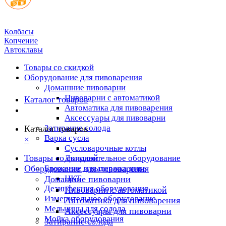
Колбасы
Копчение
Автоклавы
Товары со скидкой
Оборудование для пивоварения
Домашние пивоварни
Пивоварни с автоматикой
Каталог товаров
Автоматика для пивоварения
Аксессуары для пивоварни
Затирание солода
Каталог товаров
Варка сусла
×
Cусловарочные котлы
Товары со скидкой
Дополнительное оборудование
Оборудование для пивоварения
Брожение и выдержка пива
ЦКТ
Домашние пивоварни
Дезинфекция оборудования
Пивоварни с автоматикой
Измерительное оборудование
Автоматика для пивоварения
Мельницы для солода
Аксессуары для пивоварни
Мойка оборудования
Затирание солода