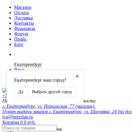
Магазин
Оплата
Доставка
Контакты
Франшиза
Форум
Прайс
Блог
Екатеринбург
Вход
✖
Екатеринбург ваш город?
Регистрация
Да
Выбрать другой город
+7 (902) 872-54-70
Пн-Пт 10:00-20:00, сб-вск по договорённости
г. Екатеринбург, ул. Норильская, 77 (магазин).
Пункт выдачи заказов г. Екатеринбург, ул. Шаумяна, 24 (по до
tva@beersfan.ru
Корзина
0
0 руб.