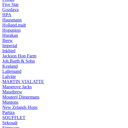
Five Star
Gozdava
HPA
Hausmann
Holland.malt
Hopunion
Hurakan
Ibrew
Imperial
Inkbird
Jackson Hop Farm
Joh.Barth & Sohn
Kegland
Lallemand
Lalvine
MARTIN VIALATTE
Mangrove Jacks
Mauribrew
Mouterij Dingemans
Muntons
New Zelands Hops
Partiza
SOUFFLET
Sekosalt
Simpsons