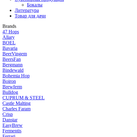
Бокалы
Литература
Товар для дачи
Brands
47 Hops
Allary
BOEL
Bavaria
BeerVingem
BeersFan
Bergmann
Bindewald
Bohemia Hop
Boiron
Brewferm
Bulldog
CUPRUM & STEEL
Castle Malting
Charles Faram
Crisp
Danstar
EasyBrew
Fermentis
Ferrari