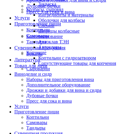
Закваска
Дубовые бочки
Колбасы, сыровял
Пресс для сока и вина
Ингредиенты и материалы
Услуги
Оболочки для колбасы
Приготовление пищи
Специи
Коптильни
Шприцы колбасные
Самовары
Консервирование
Тандыры
Автоклав ТЭН
Автоклавы
Сувенирная продукция
Копчение
Бокалы
Коптильни с гидрозатвором
Литература
Сопутствующие товары для копчения
Товар для дачи
Сыроварни
Виноделие и сидр
Наборы для приготовления вина
Дополнительное оборудование
Дрожжи и добавки для вина и сидра
Дубовые бочки
Пресс для сока и вина
Услуги
Приготовление пищи
Коптильни
Самовары
Тандыры
Сувенирная продукция