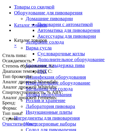
Товары со скидкой
Оборудование для пивоварения
Домашние пивоварни
Пивоварни с автоматикой
Каталог товаров
Автоматика для пивоварения
Аксессуары для пивоварни
Каталог товаров
Затирание солода
×
Варка сусла
Cусловарочные котлы
Стиль пива:
Дополнительное оборудование
Осаждаемость:
Брожение и выдержка пива
Степень сбраживания, %:
ЦКТ
Диапазон температур, C:
Тип брожения:
Дезинфекция оборудования
Аналог дрожжей Wyeastlab:
Измерительное оборудование
Аналог дрожжей Whitelabs:
Мельницы для солода
Спиртоустойчивость, % ABV:
Мойка оборудования
Аналог дрожжей Fermentis:
Розлив и хранение
Бренд:
Лаборатория пивовара
Форма:
Индукционные плиты
Тип пива:
Ингредиенты для пивоварения
Страна:
Чистозерновые наборы
Очистить фильтр
Солод для пивоварения