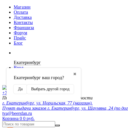
Магазин
Оплата
Доставка
Контакты
Франшиза
Форум
Прайс
Блог
Екатеринбург
Вход
✖
Екатеринбург ваш город?
Регистрация
Да
Выбрать другой город
+7 (902) 872-54-70
Пн-Пт 10:00-20:00, сб-вск по договорённости
г. Екатеринбург, ул. Норильская, 77 (магазин).
Пункт выдачи заказов г. Екатеринбург, ул. Шаумяна, 24 (по до
tva@beersfan.ru
Корзина
0
0 руб.