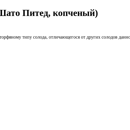
(Шато Питед, копченый)
торфяному типу солода, отличающегося от других солодов данно