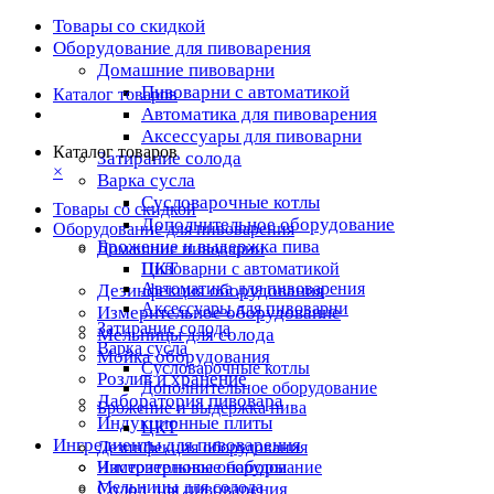
Товары со скидкой
Оборудование для пивоварения
Домашние пивоварни
Пивоварни с автоматикой
Каталог товаров
Автоматика для пивоварения
Аксессуары для пивоварни
Каталог товаров
Затирание солода
×
Варка сусла
Cусловарочные котлы
Товары со скидкой
Дополнительное оборудование
Оборудование для пивоварения
Брожение и выдержка пива
Домашние пивоварни
ЦКТ
Пивоварни с автоматикой
Автоматика для пивоварения
Дезинфекция оборудования
Аксессуары для пивоварни
Измерительное оборудование
Затирание солода
Мельницы для солода
Варка сусла
Мойка оборудования
Cусловарочные котлы
Розлив и хранение
Дополнительное оборудование
Лаборатория пивовара
Брожение и выдержка пива
Индукционные плиты
ЦКТ
Ингредиенты для пивоварения
Дезинфекция оборудования
Чистозерновые наборы
Измерительное оборудование
Мельницы для солода
Солод для пивоварения