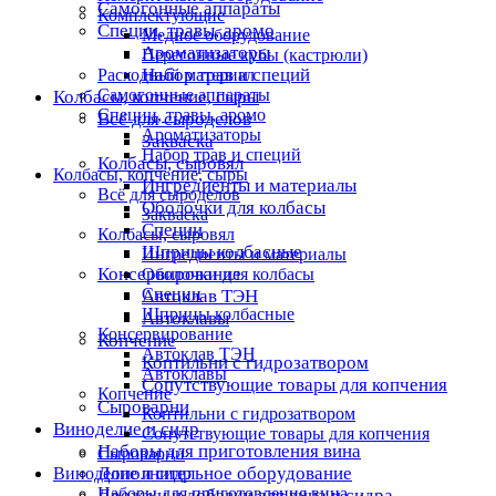
Самогонные аппараты
Комплектующие
Специи, травы, аромо
Медное оборудование
Ароматизаторы
Перегонные кубы (кастрюли)
Набор трав и специй
Расходный материал
Самогонные аппараты
Колбасы, копчение, сыры
Специи, травы, аромо
Всё для сыроделов
Ароматизаторы
Закваска
Набор трав и специй
Колбасы, сыровял
Колбасы, копчение, сыры
Ингредиенты и материалы
Всё для сыроделов
Оболочки для колбасы
Закваска
Специи
Колбасы, сыровял
Шприцы колбасные
Ингредиенты и материалы
Консервирование
Оболочки для колбасы
Специи
Автоклав ТЭН
Шприцы колбасные
Автоклавы
Консервирование
Копчение
Автоклав ТЭН
Коптильни с гидрозатвором
Автоклавы
Сопутствующие товары для копчения
Копчение
Сыроварни
Коптильни с гидрозатвором
Виноделие и сидр
Сопутствующие товары для копчения
Наборы для приготовления вина
Сыроварни
Дополнительное оборудование
Виноделие и сидр
Наборы для приготовления вина
Дрожжи и добавки для вина и сидра