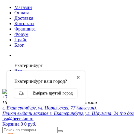
Магазин
Оплата
Доставка
Контакты
Франшиза
Форум
Прайс
Блог
Екатеринбург
Вход
✖
Екатеринбург ваш город?
Регистрация
Да
Выбрать другой город
+7 (902) 872-54-70
Пн-Пт 10:00-20:00, сб-вск по договорённости
г. Екатеринбург, ул. Норильская, 77 (магазин).
Пункт выдачи заказов г. Екатеринбург, ул. Шаумяна, 24 (по до
tva@beersfan.ru
Корзина
0
0 руб.