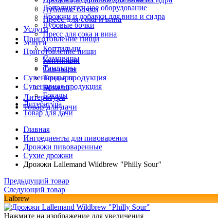
Дополнительное оборудование
Дубовые бочки
Дрожжи и добавки для вина и сидра
Пресс для сока и вина
Дубовые бочки
Услуги
Пресс для сока и вина
Приготовление пищи
Услуги
Коптильни
Приготовление пищи
Самовары
Коптильни
Тандыры
Самовары
Сувенирная продукция
Тандыры
Сувенирная продукция
Бокалы
Бокалы
Литература
Литература
Товар для дачи
Товар для дачи
Главная
Ингредиенты для пивоварения
Дрожжи пивоваренные
Сухие дрожжи
Дрожжи Lallemand Wildbrew "Philly Sour"
Предыдущий товар
Следующий товар
Lalbrew
Нажмите на изображение для увеличения