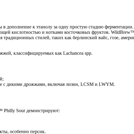
ты в дополнение к этанолу за одну простую стадию ферментаци
ющей кислотностью и нотками косточковых фруктов. WildBrew™ 
радиционных стилей, таких как берлинский вайс, гозе, америка
ожжей, классифицируемых как Lachancea spp.
й;
еде с дикими дрожжами, включая лизин, LCSM и LWYM.
 Philly Sour демонстрируют:
кты, особенно персик.