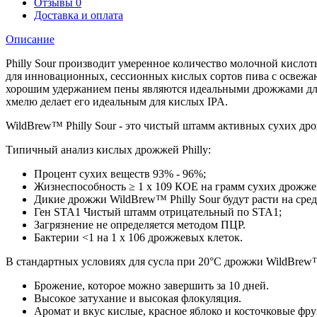
Отзывы
0
Доставка и оплата
Описание
Philly Sour производит умеренное количество молочной кисло
для инновационных, сессионных кислых сортов пива с освежа
хорошим удержанием пены являются идеальными дрожжами для т
хмелю делает его идеальным для кислых IPA.
WildBrew™ Philly Sour - это чистый штамм активных сухих др
Типичный анализ кислых дрожжей Philly:
Процент сухих веществ 93% - 96%;
Жизнеспособность ≥ 1 x 109 КОЕ на грамм сухих дрожже
Дикие дрожжи WildBrew™ Philly Sour будут расти на ср
Ген STA1 Чистый штамм отрицательный по STA1;
Загрязнение не определяется методом ПЦР.
Бактерии <1 на 1 x 106 дрожжевых клеток.
В стандартных условиях для сусла при 20°C дрожжи WildBrew™
Брожение, которое можно завершить за 10 дней.
Высокое затухание и высокая флокуляция.
Аромат и вкус кислые, красное яблоко и косточковые фру