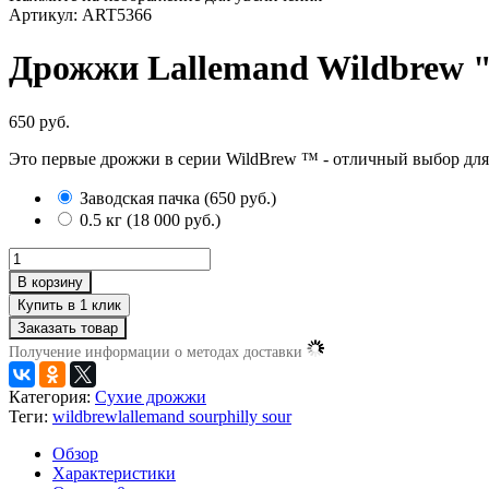
Артикул: ART5366
Дрожжи Lallemand Wildbrew "
650 руб.
Это первые дрожжи в серии WildBrew ™ - отличный выбор дл
Заводская пачка
(
650 руб.
)
0.5 кг
(
18 000 руб.
)
В корзину
Заказать товар
Получение информации о методах доставки
Категория:
Сухие дрожжи
Теги:
wildbrew
lallemand sour
philly sour
Обзор
Характеристики