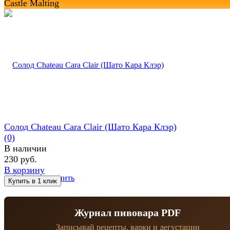
Castle Malting
Солод Chateau Cara Clair (Шато Кара Клэр)
(0)
В наличии
230 руб.
В корзину
избранное
сравнить
Журнал пивовара PDF
Записывай рецепты, варки и дегустации