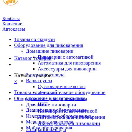
Колбасы
Копчение
Автоклавы
Товары со скидкой
Оборудование для пивоварения
Домашние пивоварни
Пивоварни с автоматикой
Каталог товаров
Автоматика для пивоварения
Аксессуары для пивоварни
Затирание солода
Каталог товаров
Варка сусла
×
Cусловарочные котлы
Товары со скидкой
Дополнительное оборудование
Оборудование для пивоварения
Брожение и выдержка пива
ЦКТ
Домашние пивоварни
Дезинфекция оборудования
Пивоварни с автоматикой
Измерительное оборудование
Автоматика для пивоварения
Мельницы для солода
Аксессуары для пивоварни
Мойка оборудования
Затирание солода