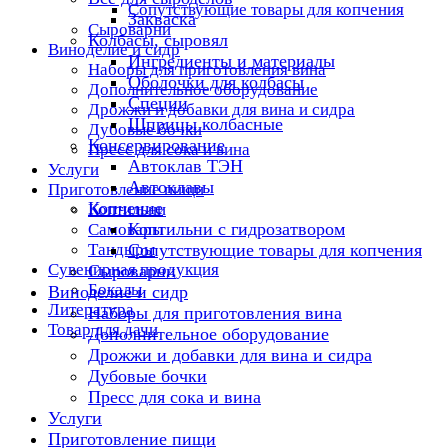
Сопутствующие товары для копчения
Закваска
Сыроварни
Колбасы, сыровял
Виноделие и сидр
Ингредиенты и материалы
Наборы для приготовления вина
Оболочки для колбасы
Дополнительное оборудование
Специи
Дрожжи и добавки для вина и сидра
Шприцы колбасные
Дубовые бочки
Консервирование
Пресс для сока и вина
Автоклав ТЭН
Услуги
Автоклавы
Приготовление пищи
Копчение
Коптильни
Коптильни с гидрозатвором
Самовары
Тандыры
Сопутствующие товары для копчения
Сувенирная продукция
Сыроварни
Бокалы
Виноделие и сидр
Литература
Наборы для приготовления вина
Товар для дачи
Дополнительное оборудование
Дрожжи и добавки для вина и сидра
Дубовые бочки
Пресс для сока и вина
Услуги
Приготовление пищи