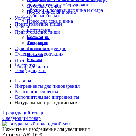
Дополнительное оборудование
Дубовые бочки
Дрожжи и добавки для вина и сидра
Пресс для сока и вина
Дубовые бочки
Услуги
Пресс для сока и вина
Приготовление пищи
Услуги
Коптильни
Приготовление пищи
Самовары
Коптильни
Тандыры
Самовары
Сувенирная продукция
Тандыры
Сувенирная продукция
Бокалы
Бокалы
Литература
Литература
Товар для дачи
Товар для дачи
Главная
Ингредиенты для пивоварения
Разные ингредиенты
Дополнительные ингредиенты
Натуральный ирландский мох
Предыдущий товар
Следующий товар
Нажмите на изображение для увеличения
Артикул: ART1699