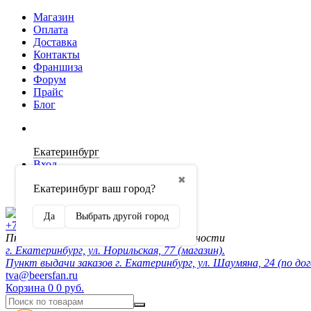
Магазин
Оплата
Доставка
Контакты
Франшиза
Форум
Прайс
Блог
Екатеринбург
Вход
✖
Екатеринбург ваш город?
Регистрация
Да
Выбрать другой город
+7 (902) 872-54-70
Пн-Пт 10:00-20:00, сб-вск по договорённости
г. Екатеринбург, ул. Норильская, 77 (магазин).
Пункт выдачи заказов г. Екатеринбург, ул. Шаумяна, 24 (по до
tva@beersfan.ru
Корзина
0
0 руб.