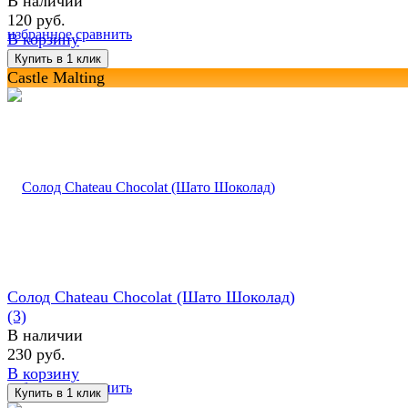
В наличии
120 руб.
избранное
сравнить
В корзину
Castle Malting
Солод Chateau Chocolat (Шато Шоколад)
(3)
В наличии
230 руб.
В корзину
избранное
сравнить