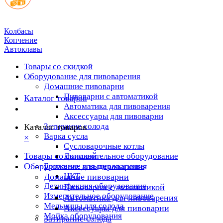
Колбасы
Копчение
Автоклавы
Товары со скидкой
Оборудование для пивоварения
Домашние пивоварни
Пивоварни с автоматикой
Каталог товаров
Автоматика для пивоварения
Аксессуары для пивоварни
Затирание солода
Каталог товаров
Варка сусла
×
Cусловарочные котлы
Товары со скидкой
Дополнительное оборудование
Оборудование для пивоварения
Брожение и выдержка пива
ЦКТ
Домашние пивоварни
Дезинфекция оборудования
Пивоварни с автоматикой
Измерительное оборудование
Автоматика для пивоварения
Мельницы для солода
Аксессуары для пивоварни
Мойка оборудования
Затирание солода