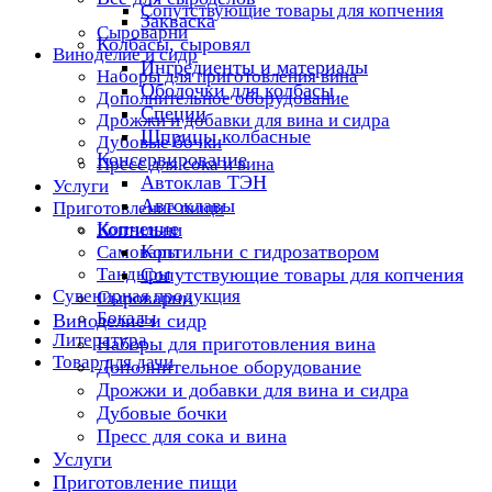
Сопутствующие товары для копчения
Закваска
Сыроварни
Колбасы, сыровял
Виноделие и сидр
Ингредиенты и материалы
Наборы для приготовления вина
Оболочки для колбасы
Дополнительное оборудование
Специи
Дрожжи и добавки для вина и сидра
Шприцы колбасные
Дубовые бочки
Консервирование
Пресс для сока и вина
Автоклав ТЭН
Услуги
Автоклавы
Приготовление пищи
Копчение
Коптильни
Коптильни с гидрозатвором
Самовары
Тандыры
Сопутствующие товары для копчения
Сувенирная продукция
Сыроварни
Бокалы
Виноделие и сидр
Литература
Наборы для приготовления вина
Товар для дачи
Дополнительное оборудование
Дрожжи и добавки для вина и сидра
Дубовые бочки
Пресс для сока и вина
Услуги
Приготовление пищи