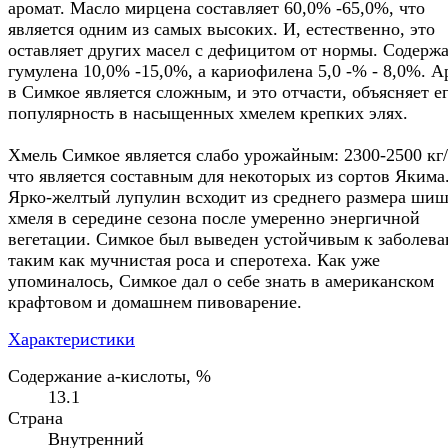
аромат. Масло мирцена составляет 60,0% -65,0%, что
является одним из самых высоких. И, естественно, это
оставляет других масел с дефицитом от нормы. Содерж
гумулена 10,0% -15,0%, а кариофилена 5,0 -% - 8,0%. А
в Симкое является сложным, и это отчасти, объясняет е
популярность в насыщенных хмелем крепких элях.
Хмель Симкое является слабо урожайным: 2300-2500 кг/
что является составным для некоторых из сортов Якима
Ярко-желтый лупулин всходит из среднего размера ши
хмеля в середине сезона после умеренно энергичной
вегетации. Симкое был выведен устойчивым к заболева
таким как мучнистая роса и сперотеха. Как уже
упоминалось, Симкое дал о себе знать в американском
крафтовом и домашнем пивоварение.
Характеристики
Содержание а-кислоты, %
13.1
Страна
Внутренний