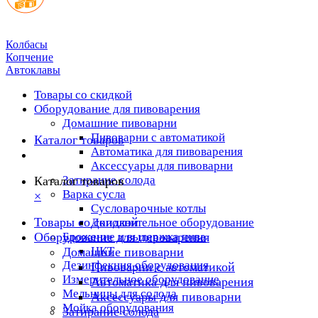
Колбасы
Копчение
Автоклавы
Товары со скидкой
Оборудование для пивоварения
Домашние пивоварни
Пивоварни с автоматикой
Каталог товаров
Автоматика для пивоварения
Аксессуары для пивоварни
Затирание солода
Каталог товаров
Варка сусла
×
Cусловарочные котлы
Товары со скидкой
Дополнительное оборудование
Оборудование для пивоварения
Брожение и выдержка пива
ЦКТ
Домашние пивоварни
Дезинфекция оборудования
Пивоварни с автоматикой
Измерительное оборудование
Автоматика для пивоварения
Мельницы для солода
Аксессуары для пивоварни
Мойка оборудования
Затирание солода