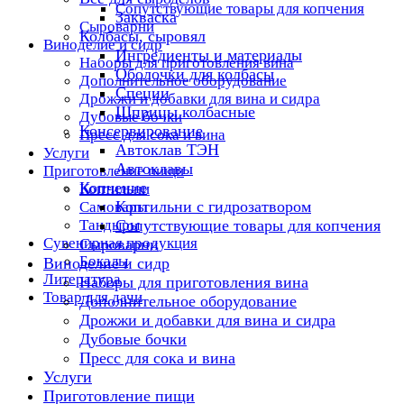
Сопутствующие товары для копчения
Закваска
Сыроварни
Колбасы, сыровял
Виноделие и сидр
Ингредиенты и материалы
Наборы для приготовления вина
Оболочки для колбасы
Дополнительное оборудование
Специи
Дрожжи и добавки для вина и сидра
Шприцы колбасные
Дубовые бочки
Консервирование
Пресс для сока и вина
Автоклав ТЭН
Услуги
Автоклавы
Приготовление пищи
Копчение
Коптильни
Коптильни с гидрозатвором
Самовары
Тандыры
Сопутствующие товары для копчения
Сувенирная продукция
Сыроварни
Бокалы
Виноделие и сидр
Литература
Наборы для приготовления вина
Товар для дачи
Дополнительное оборудование
Дрожжи и добавки для вина и сидра
Дубовые бочки
Пресс для сока и вина
Услуги
Приготовление пищи