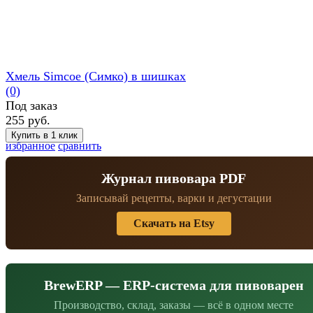
Хмель Simcoe (Симко) в шишках
(0)
Под заказ
255 руб.
избранное
сравнить
Журнал пивовара PDF
Записывай рецепты, варки и дегустации
Скачать на Etsy
BrewERP — ERP-система для пивоварен
Производство, склад, заказы — всё в одном месте