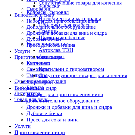
Сопутствующие товары для копчения
Закваска
Сыроварни
Колбасы, сыровял
Виноделие и сидр
Ингредиенты и материалы
Наборы для приготовления вина
Оболочки для колбасы
Дополнительное оборудование
Специи
Дрожжи и добавки для вина и сидра
Шприцы колбасные
Дубовые бочки
Консервирование
Пресс для сока и вина
Автоклав ТЭН
Услуги
Автоклавы
Приготовление пищи
Копчение
Коптильни
Коптильни с гидрозатвором
Самовары
Тандыры
Сопутствующие товары для копчения
Сувенирная продукция
Сыроварни
Бокалы
Виноделие и сидр
Литература
Наборы для приготовления вина
Товар для дачи
Дополнительное оборудование
Дрожжи и добавки для вина и сидра
Дубовые бочки
Пресс для сока и вина
Услуги
Приготовление пищи