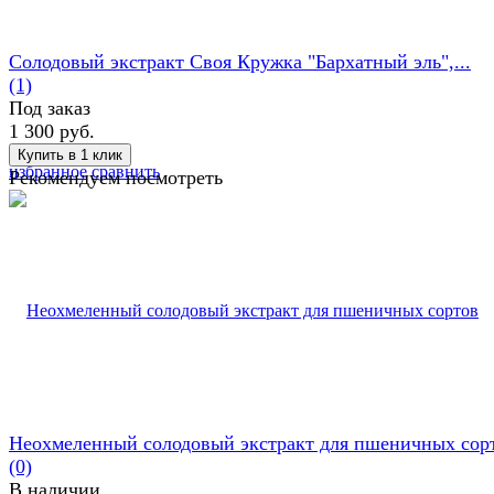
Солодовый экстракт Своя Кружка "Бархатный эль",...
(1)
Под заказ
1 300 руб.
избранное
сравнить
Рекомендуем посмотреть
Неохмеленный солодовый экстракт для пшеничных сор
(0)
В наличии