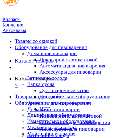
Колбасы
Копчение
Автоклавы
Товары со скидкой
Оборудование для пивоварения
Домашние пивоварни
Пивоварни с автоматикой
Каталог товаров
Автоматика для пивоварения
Аксессуары для пивоварни
Затирание солода
Каталог товаров
Варка сусла
×
Cусловарочные котлы
Товары со скидкой
Дополнительное оборудование
Оборудование для пивоварения
Брожение и выдержка пива
ЦКТ
Домашние пивоварни
Дезинфекция оборудования
Пивоварни с автоматикой
Измерительное оборудование
Автоматика для пивоварения
Мельницы для солода
Аксессуары для пивоварни
Мойка оборудования
Затирание солода