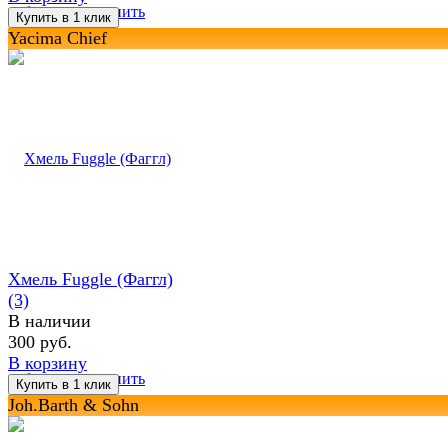
избранное
сравнить
Yacima Chief
Хмель Fuggle (Фаггл)
(3)
В наличии
300 руб.
В корзину
избранное
сравнить
Joh.Barth & Sohn